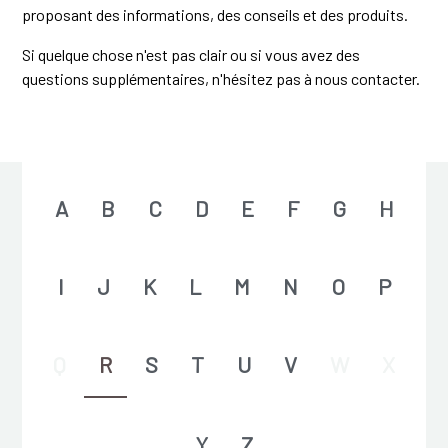
proposant des informations, des conseils et des produits.
Si quelque chose n'est pas clair ou si vous avez des
questions supplémentaires, n'hésitez pas à nous contacter.
A
B
C
D
E
F
G
H
I
J
K
L
M
N
O
P
Q
R
S
T
U
V
W
X
Y
Z