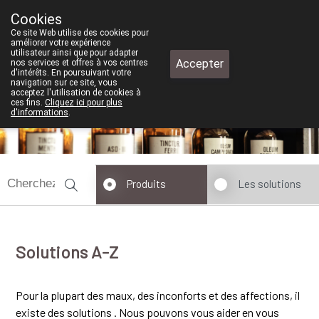
Cookies
Pharmacie de test
Ce site Web utilise des cookies pour
+32 (0)11 610 300
améliorer votre expérience
utilisateur ainsi que pour adapter
Accepter
nos services et offres à vos centres
d'intérêts. En poursuivant votre
navigation sur ce site, vous
acceptez l'utilisation de cookies à
ces fins.
Cliquez ici pour plus
fermé
d'informations
.
Produits
Les solutions
Solutions A-Z
Pour la plupart des maux, des inconforts et des affections, il
existe des solutions . Nous pouvons vous aider en vous