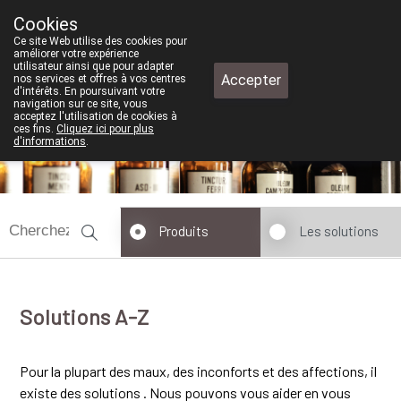
Cookies
Pharmacie de test
Ce site Web utilise des cookies pour
+32 (0)11 610 300
améliorer votre expérience
utilisateur ainsi que pour adapter
Accepter
nos services et offres à vos centres
d'intérêts. En poursuivant votre
navigation sur ce site, vous
acceptez l'utilisation de cookies à
ces fins.
Cliquez ici pour plus
d'informations
.
fermé
Produits
Les solutions
Solutions A-Z
Pour la plupart des maux, des inconforts et des affections, il
existe des solutions . Nous pouvons vous aider en vous