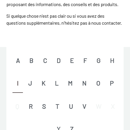
proposant des informations, des conseils et des produits.
Si quelque chose n'est pas clair ou si vous avez des
questions supplémentaires, n'hésitez pas à nous contacter.
A
B
C
D
E
F
G
H
I
J
K
L
M
N
O
P
Q
R
S
T
U
V
W
X
Y
Z