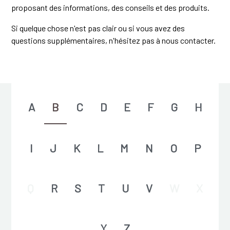
proposant des informations, des conseils et des produits.
Si quelque chose n'est pas clair ou si vous avez des
questions supplémentaires, n'hésitez pas à nous contacter.
A
B
C
D
E
F
G
H
I
J
K
L
M
N
O
P
Q
R
S
T
U
V
W
X
Y
Z