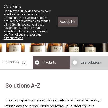
Cookies
Pharmacie de test
Ce site Web utilise des cookies pour
+32 (0)11 610 300
améliorer votre expérience
utilisateur ainsi que pour adapter
Accepter
nos services et offres à vos centres
d'intérêts. En poursuivant votre
navigation sur ce site, vous
acceptez l'utilisation de cookies à
ces fins.
Cliquez ici pour plus
fermé
d'informations
.
Produits
Les solutions
Solutions A-Z
Pour la plupart des maux, des inconforts et des affections, il
existe des solutions . Nous pouvons vous aider en vous