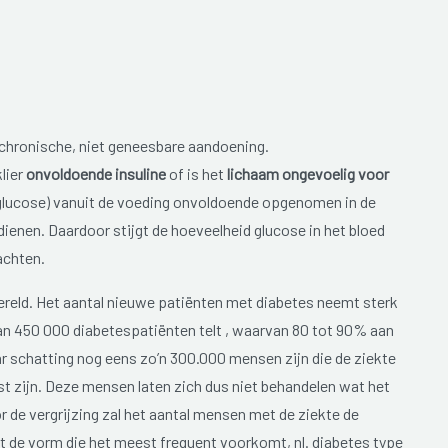
n chronische, niet geneesbare aandoening.
lier
onvoldoende insuline
of is het
lichaam ongevoelig voor
(glucose) vanuit de voeding onvoldoende opgenomen in de
 dienen. Daardoor stijgt de hoeveelheid glucose in het bloed
achten.
ereld. Het aantal nieuwe patiënten met diabetes neemt sterk
dan 450 000 diabetespatiënten telt , waarvan 80 tot 90% aan
ar schatting nog eens zo’n 300.000 mensen zijn die de ziekte
t zijn. Deze mensen laten zich dus niet behandelen wat het
de vergrijzing zal het aantal mensen met de ziekte de
 de vorm die het meest frequent voorkomt, nl. diabetes type