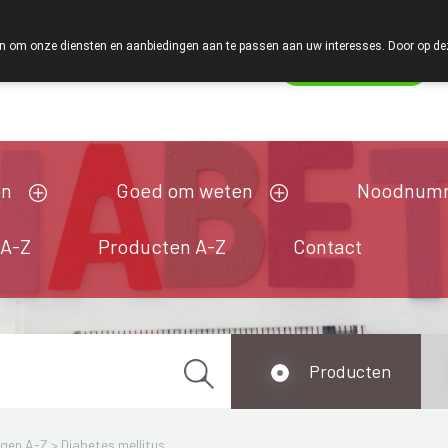
. 24u op 24u en 7 dagen op 7 dagen staan we klaar met advies!
 om onze diensten en aanbiedingen aan te passen aan uw interesses. Door op deze w
Wachtdienst
Vandaag
open tot 18u30
en
Goed om weten
Noodnum
 A-Z
Producten A-Z
Contact
Producten
ngen A-Z
>
Diabetes mellitus