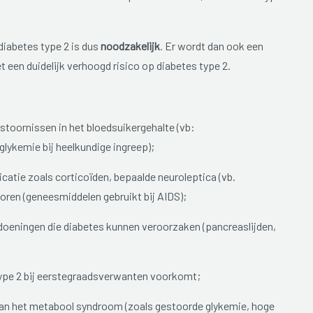
iabetes type 2 is dus
noodzakelijk
. Er wordt dan ook een
 een duidelijk verhoogd risico op diabetes type 2.
toornissen in het bloedsuikergehalte (vb:
ykemie bij heelkundige ingreep);
atie zoals corticoïden, bepaalde neuroleptica (vb.
toren (geneesmiddelen gebruikt bij AIDS);
ndoeningen die diabetes kunnen veroorzaken (pancreaslijden,
 type 2 bij eerstegraadsverwanten voorkomt;
an het metabool syndroom (zoals gestoorde glykemie, hoge