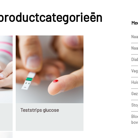
 productcategorieën
Mee
Naa
Naa
Dia
Vag
Hui
Gez
Sto
Teststrips glucose
Blo
bov