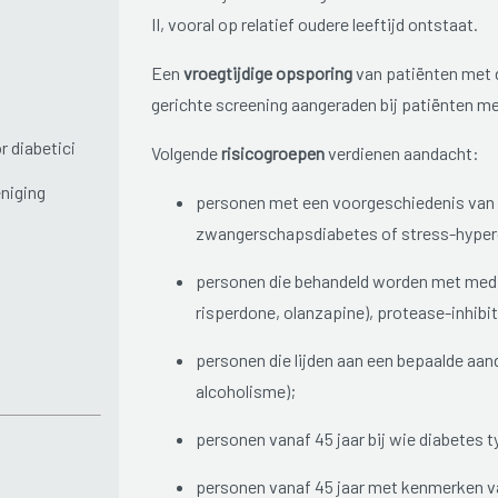
II, vooral op relatief oudere leeftijd ontstaat.
Een
vroegtijdige opsporing
van patiënten met d
gerichte screening aangeraden bij patiënten met
r diabetici
Volgende
risicogroepen
verdienen aandacht:
niging
personen met een voorgeschiedenis van s
zwangerschapsdiabetes of stress-hypergl
personen die behandeld worden met medic
risperdone, olanzapine), protease-inhibi
personen die lijden aan een bepaalde aa
alcoholisme);
personen vanaf 45 jaar bij wie diabetes
personen vanaf 45 jaar met kenmerken v