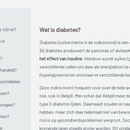
Wat is diabetes?
 zijn er?
 is
Diabetes (suikerziekte in de volksmond) is ee
Bij diabetes produceert de pancreas of alvleesk
s?
het effect van insuline
. Hierdoor wordt suiker 
verschillende cellen om daar als energiebron te
ehandeld?
(hyperglycemie) en ontstaan er verschillende kl
esmiddelen
Deze ziekte komt frequent voor over de hele w
doen?
toe, ook in België. Men schat dat België meer 
type 2-diabetes lijden. Daarnaast zouden er na
pvolgen?
hebben, maar zich daar helemaal niet van bewus
etes?
risico op gezondheidsproblemen vergroot. Door 
le
komende jaren steeds groter worden. Dit omdat