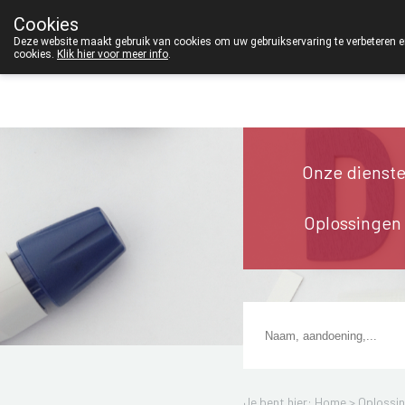
Wij zijn graag je huisapotheker
Cookies
Apotheek TEST
Deze website maakt gebruik van cookies om uw gebruikservaring te verbeteren en
cookies.
Klik hier voor meer info
.
+32 (0)11 610 300
Onze dienst
Oplossingen
Je bent hier: Home >
Oplossi