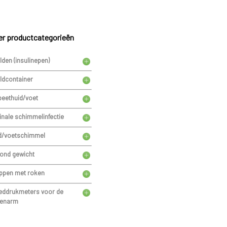
r productcategorieën
lden (insulinepen)
ldcontainer
beethuid/voet
inale schimmelinfectie
d/voetschimmel
ond gewicht
ppen met roken
eddrukmeters voor de
enarm