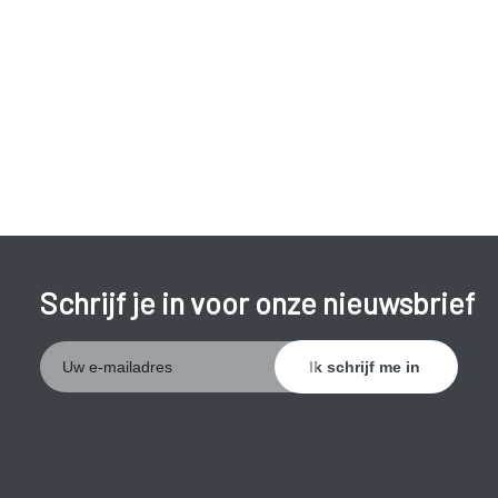
ongecontroleerde en onwillekeurige bewegingen,
evenwichtsstoornissen, spierstijfheid, slik- en
spraakstoornissen.
Voorbeelden van psychiatrische symptomen zijn woede-
uitbarstingen, somberheid, lusteloosheid, wantrouwigheid,
angst en depressie.
Ook de cognitieve functies gaan geleidelijk achteruit.
Voorbeelden zijn een achteruitgang van het geheugen en de
concentratie, verlies van interesse, moeilijkheden met
Schrijf je in voor onze nieuwsbrief
organiseren,... .
De ziekte van Huntington kan niet genezen worden. Met
behulp van bepaalde geneesmiddelen kunnen klachten wel
verminderd worden. De aandoening kent een langzaam
verloop en leidt na gemiddeld 15 tot 20 jaar tot overlijden.