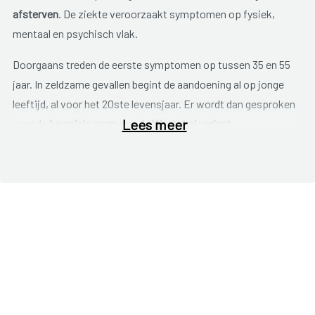
afsterven
. De ziekte veroorzaakt symptomen op fysiek,
mentaal en psychisch vlak.
Doorgaans treden de eerste symptomen op tussen 35 en 55
jaar. In zeldzame gevallen begint de aandoening al op jonge
leeftijd, al voor het 20ste levensjaar. Er wordt dan gesproken
Lees meer
over de
juveniele vorm van de Westphal variant
.
De
symptomen
bij de ziekte van Huntington worden
onderverdeeld in drie categorieën, namelijk:
Neurologische symptomen (lichamelijk);
Psychiatrische symptomen (gedrag);
Cognitieve symptomen (mentaal).
Onder neurologische symptomen horen onder andere