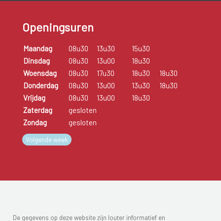
Openingsuren
Maandag
08u30
13u30
15u30
Dinsdag
08u30
13u00
18u30
Woensdag
08u30
17u30
18u30
18u30
Donderdag
08u30
13u00
13u30
18u30
Vrijdag
08u30
13u00
18u30
Zaterdag
gesloten
Zondag
gesloten
Volgende week
De gegevens op deze website zijn louter informatief en