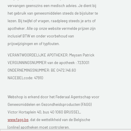
vervangen geenszins een medisch advies. Je dient bij
het gebruik van geneesmiddelen steeds de bijsluiter te
lezen. Bij twijfel of vragen, raadpleeg steeds je arts of
apotheker. Alle op onze website vermelde prijzen zijn
inclusief BTW en onder voorbehoud van
prijswijzigingen en of typfouten.
VERANTWOORDELIJKE APOTHEKER: Meysen Patrick
VERGUNNINGSNUMMER van de apotheek : 723001
ONDERNEMINGSNUMMER: BE 0472.146.60
NACEBELcode: 47910
Webshop is erkend door het Federaal Agentschap voor
Geneesmiddelen en Gezondheidsproducten (FAGG)
Victor Hortaplein 40, bus 40 1060 BRUSSEL,
www.fagg.be
, dat de wettelikheid van de Belgische
(online) apotheken moet controleren.