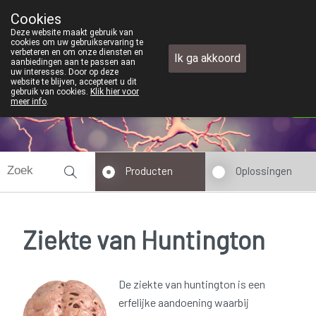
Wij zijn graag je huisapotheker. 24u op 24u en
Cookies
Apotheek TEST
Deze website maakt gebruik van
+32 (0)11 610 300
cookies om uw gebruikservaring te
verbeteren en om onze diensten en
Ik ga akkoord
aanbiedingen aan te passen aan
uw interesses. Door op deze
website te blijven, accepteert u dit
gebruik van cookies.
Klik hier voor
Vandaag
Nu
gesloten
meer info
.
Producten
Oplossingen
Ziekte van Huntington
De ziekte van huntington is een
erfelijke aandoening waarbij