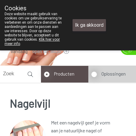
Wij zijn graag je huisapotheker. 24u op 24u en
Cookies
Apotheek TEST
Deze website maakt gebruik van
+32 (0)11 610 300
cookies om uw gebruikservaring te
verbeteren en om onze diensten en
Ik ga akkoord
aanbiedingen aan te passen aan
uw interesses. Door op deze
website te blijven, accepteert u dit
gebruik van cookies.
Klik hier voor
meer info
.
Vandaag
open tot 18u30
Producten
Oplossingen
Nagelvijl
Met een nagelvijl geef je vorm
aan je natuurlijke nagel of