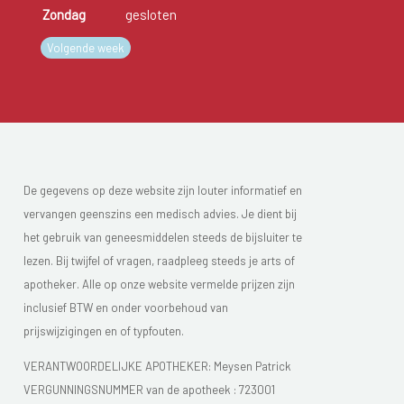
Zondag
gesloten
Volgende week
De gegevens op deze website zijn louter informatief en
vervangen geenszins een medisch advies. Je dient bij
het gebruik van geneesmiddelen steeds de bijsluiter te
lezen. Bij twijfel of vragen, raadpleeg steeds je arts of
apotheker. Alle op onze website vermelde prijzen zijn
inclusief BTW en onder voorbehoud van
prijswijzigingen en of typfouten.
VERANTWOORDELIJKE APOTHEKER: Meysen Patrick
VERGUNNINGSNUMMER van de apotheek : 723001