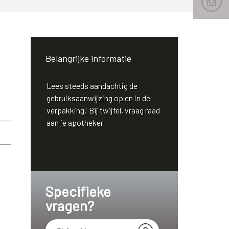
Belangrijke informatie
Lees steeds aandachtig de
gebruiksaanwijzing op en in de
verpakking! Bij twijfel, vraag raad
aan je apotheker
Specifieke
vragen?