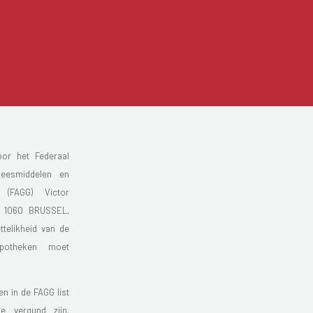
or het Federaal
eesmiddelen en
n (FAGG) Victor
0 1060 BRUSSEL,
ttelikheid van de
apotheken moet
n in de FAGG list
e vergund zijn.