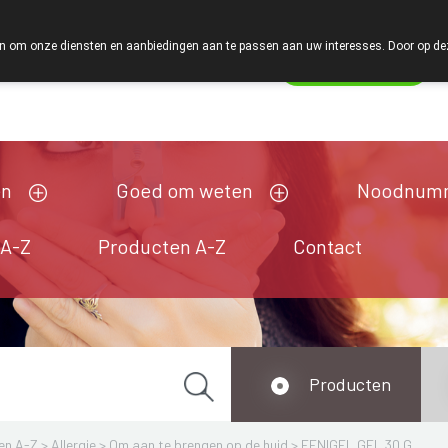
4u op 24u en 7 dagen op 7 dagen staan we klaar met advies!
 om onze diensten en aanbiedingen aan te passen aan uw interesses. Door op deze w
Wachtdienst
esloten
en
Goed om weten
Noodnum
 A-Z
Producten A-Z
Contact
Producten
en A-Z
>
Allergie
>
Om aan te brengen op de huid
>
FENIGEL GEL 30 G