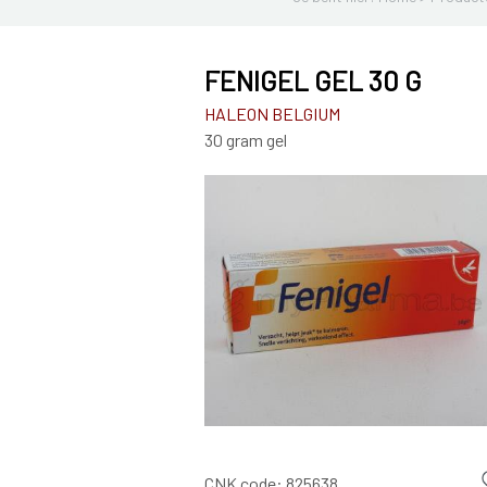
FENIGEL GEL 30 G
HALEON BELGIUM
30 gram gel
CNK code:
825638