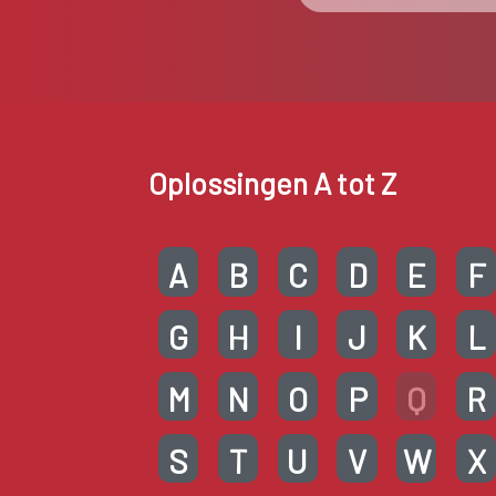
Oplossingen A tot Z
A
B
C
D
E
F
G
H
I
J
K
L
M
N
O
P
Q
R
S
T
U
V
W
X