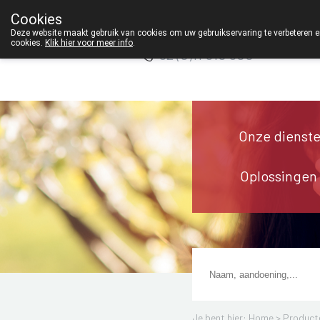
Wij zijn graag je huisapotheker. 2
Cookies
Apotheek TEST
Deze website maakt gebruik van cookies om uw gebruikservaring te verbeteren en
cookies.
Klik hier voor meer info
.
g
+32 (0)11 610 300
Onze dienst
Oplossingen
Je bent hier: Home >
Product