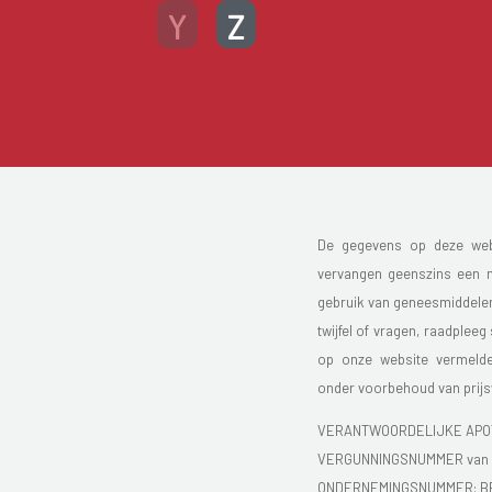
Y
Z
De gegevens op deze websi
vervangen geenszins een me
gebruik van geneesmiddelen s
twijfel of vragen, raadpleeg
op onze website vermelde 
onder voorbehoud van prijsw
VERANTWOORDELIJKE APOTH
VERGUNNINGSNUMMER van d
ONDERNEMINGSNUMMER: BE 