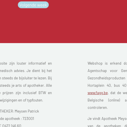
Volgende week
te zijn louter informatief en
Webshop is erkend do
disch advies. Je dient bij het
Agentschap voor Gen
teeds de bijsluiter te lezen. Bij
Gezondheidsproducte
 steeds je arts of apotheker. Alle
Hortaplein 40, bus 4
prijzen zijn inclusief BTW en
www.fagg.be
, dat de we
ijzigingen en of typfouten.
Belgische (online) 
controleren.
EKER: Meysen Patrick
e apotheek : 723001
Je vindt Apotheek Meyse
0472.146.60
van de apotheken di