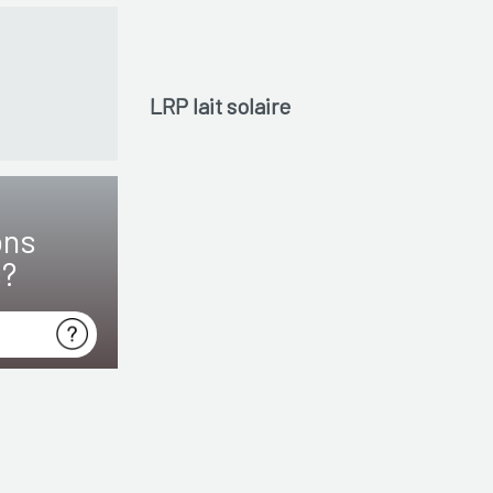
LRP lait solaire
ons
s?