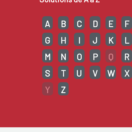
A
B
C
D
E
F
G
H
I
J
K
L
M
N
O
P
Q
R
S
T
U
V
W
X
Y
Z