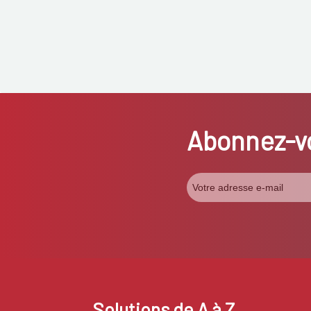
Abonnez-vo
Solutions de A à Z