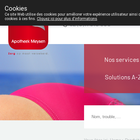
Cookies
Pharmacie de test
Ce site Web utilise des cookies pour améliorer votre expérience utilisateur ainsi 
cookies à ces fins.
Cliquez ici pour plus d'informations
.
f
+32 (0)11 610 300
Nos services
Solutions A-
Vous êtes ici: Home >
Produit