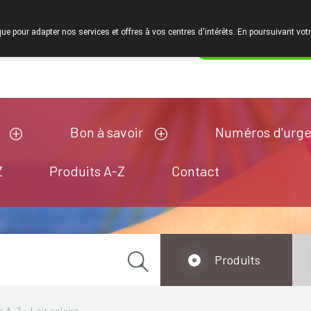
que pour adapter nos services et offres à vos centres d'intérêts. En poursuivant votr
Pharmacie de ga
ermé
Bon à savoir
Numéros d'urg
Z
Produits A-Z
Contact
Produits
s A-Z
>
Lait solaire