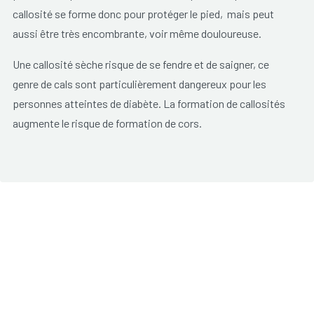
callosité se forme donc pour protéger le pied, mais peut
aussi être très encombrante, voir même douloureuse.
Une callosité sèche risque de se fendre et de saigner, ce
genre de cals sont particulièrement dangereux pour les
personnes atteintes de diabète. La formation de callosités
augmente le risque de formation de cors.
Oignons: l’hallux valgus
(appelé couramment oignon) est une
déformation du gros orteil vers l’extérieur. L'oignon peut
occasionner une bursite, une infammation sous-cutanée qui
se manifeste par une rougeur et des douleurs. L'oignon est
causée par un pincement ou une pression prolongée de,
p.ex. une chaussure.