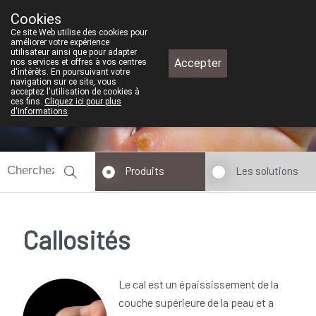
Cookies
Pharmacie de test
Ce site Web utilise des cookies pour
+32 (0)11 610 300
améliorer votre expérience
utilisateur ainsi que pour adapter
Accepter
nos services et offres à vos centres
d'intérêts. En poursuivant votre
navigation sur ce site, vous
Aujourd'hui
A présent
fermé
acceptez l'utilisation de cookies à
ces fins.
Cliquez ici pour plus
d'informations
.
Produits
Les solutions
Callosités
Le cal est un épaississement de la
couche supérieure de la peau et a