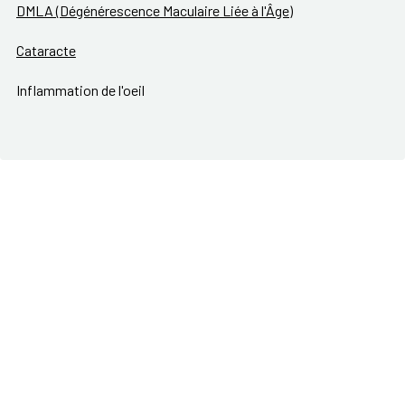
DMLA (Dégénérescence Maculaire Liée à l'Âge)
Cataracte
Inflammation de l'oeil
Glaucome
Presbytie
Kératose folliculaire (maladie de Darier)
Hypermetropie