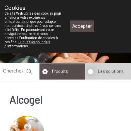
Cookies
Pharmacie de test
Ce site Web utilise des cookies pour
+32 (0)11 610 300
améliorer votre expérience
utilisateur ainsi que pour adapter
Accepter
nos services et offres à vos centres
d'intérêts. En poursuivant votre
navigation sur ce site, vous
acceptez l'utilisation de cookies à
ces fins.
Cliquez ici pour plus
Aujourd'hui
fermé
d'informations
.
Produits
Les solutions
Alcogel