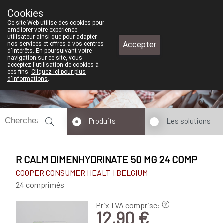
Cookies
Pharmacie de test
Ce site Web utilise des cookies pour
+32 (0)11 610 300
améliorer votre expérience
utilisateur ainsi que pour adapter
Accepter
nos services et offres à vos centres
d'intérêts. En poursuivant votre
navigation sur ce site, vous
acceptez l'utilisation de cookies à
ces fins.
Cliquez ici pour plus
d'informations
.
fermé
Produits
Les solutions
R CALM DIMENHYDRINATE 50 MG 24 COMP
COOPER CONSUMER HEALTH BELGIUM
24 comprimés
Prix TVA comprise:
12,90 €